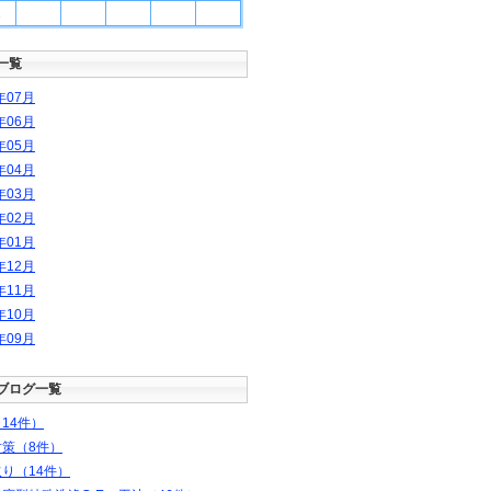
1
一覧
年
07
月
年
06
月
年
05
月
年
04
月
年
03
月
年
02
月
年
01
月
年
12
月
年
11
月
年
10
月
年
09
月
ブログ一覧
14件）
対策（8件）
り（14件）