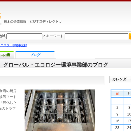
地域
×
キーワード
エコロジー環境事業部
ス内容
ブログ
 グローバル・エコロジー環境事業部のブログ
カレンダー
食店の厨房
日
月
換気フード
「酸化した
2
3
面のトラブ
9
1
16
1
23
2