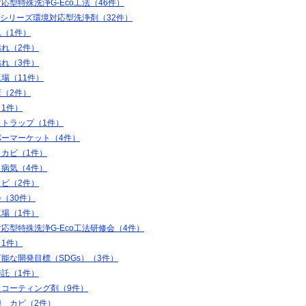
応型特殊洗浄G-Eco工法（46件）
coシリーズ環境対応型洗浄剤（32件）
（1件）
汚れ（2件）
汚れ（3件）
場（11件）
（2件）
1件）
ストラップ（1件）
パーマーケット（4件）
 カビ（1件）
 病気（4件）
カビ（2件）
（30件）
工場（1件）
応型特殊洗浄G-Eco工法研修会（4件）
1件）
能な開発目標（SDGs）（3件）
委託（1件）
スコーティング剤（9件）
機 カビ（2件）