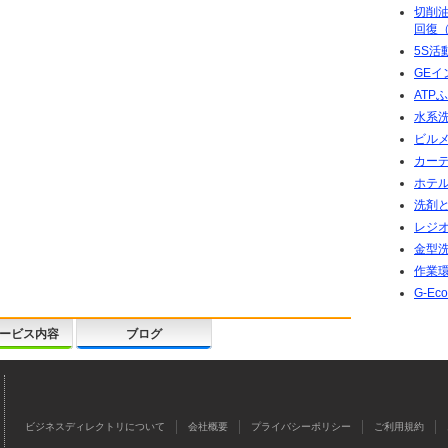
切削
回復（
5S活
GE
ATP
水系
ビル
カー
ホテ
洗剤
レジ
金型
作業
G-E
ービス内容
ブログ
ビジネスディレクトリについて
会社概要
プライバシーポリシー
ご利用規約