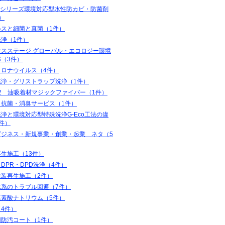
coシリーズ環境対応型水性防カビ・防菌剤
）
ルスと細菌と真菌（1件）
洗浄（1件）
ウスステージ グローバル・エコロジー環境
（3件）
コロナウイルス（4件）
洗浄・グリストラップ洗浄（1件）
32 油吸着材マジックファイバー（1件）
・抗菌・消臭サービス（1件）
浄と環境対応型特殊洗浄G-Eco工法の違
件）
ビジネス・新規事業・創業・起業 ネタ（5
生施工（13件）
・DPR・DPD洗浄（4件）
塗装再生施工（2件）
水系のトラブル回避（7件）
塩素酸ナトリウム（5件）
4件）
用防汚コート（1件）