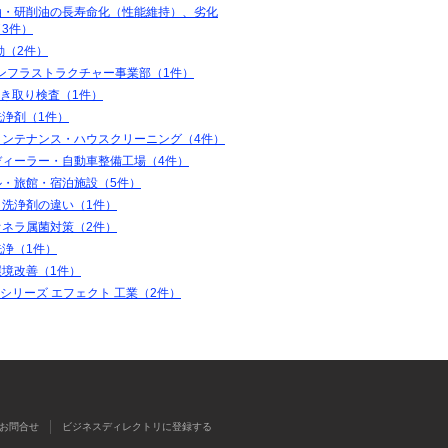
油・研削油の長寿命化（性能維持）、劣化
3件）
動（2件）
インフラストラクチャー事業部（1件）
ふき取り検査（1件）
洗浄剤（1件）
メンテナンス・ハウスクリーニング（4件）
ディーラー・自動車整備工場（4件）
ル・旅館・宿泊施設（5件）
と洗浄剤の違い（1件）
オネラ属菌対策（2件）
洗浄（1件）
環境改善（1件）
coシリーズ エフェクト 工業（2件）
お問合せ
ビジネスディレクトリに登録する