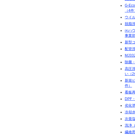
G-E
（4件
ウイ
脱脂
㈲ハ
事業部
新型
配管
MJ3
除菌
高圧洗
い（2
新規
件）
看板再
DPF
劣化
冷却
次亜
洗浄（
繊維