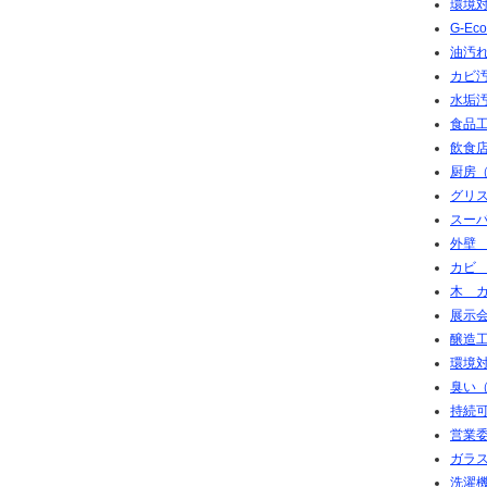
環境対
G-E
油汚れ
カビ
水垢
食品工
飲食店
厨房（
グリ
スー
外壁
カビ
木 
展示会
醸造
環境対
臭い（
持続可
営業
ガラ
洗濯