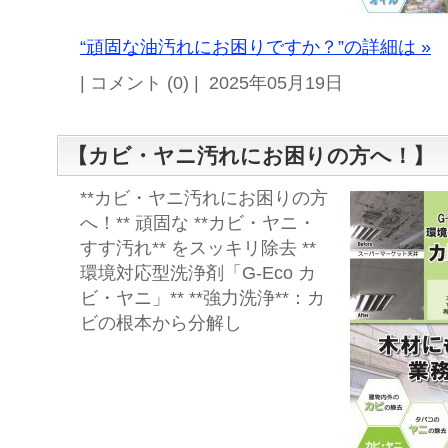
“頑固な油汚れにお困りですか？”の詳細は »
| コメント (0) | 2025年05月19日
【カビ・ヤニ汚れにお困りの方へ！】
**カビ・ヤニ汚れにお困りの方
へ！** 頑固な **カビ・ヤニ・
すす汚れ** をスッキリ除去 **
環境対応型洗浄剤「G-Eco カ
ビ・ヤニ」** **強力洗浄**：カ
ビの根本から分解し