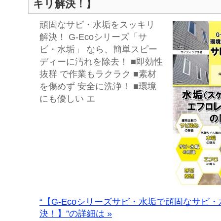
キリ解決！】
頑固なサビ・水垢をスッキリ
解決！ G-Ecoシリーズ「サ
ビ・水垢」 なら、簡単スピー
ディーに汚れを除去！ ■即効性
抜群 で作業もラクラク ■素材
を傷めず 安全に洗浄！ ■環境
にも優しい エ
“【G-Ecoシリーズサビ・水垢で頑固なサビ
決！】”の詳細は »