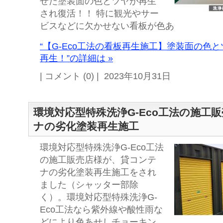
せた塗装面の色とツヤが再生
され復活！！ 特に観光やサー
ビスなどに欠かせない看板が色あ
“【G-Eco工法の看板再生施工】塗装面の色
再生！”の詳細は »
| コメント (0) | 2023年10月31日
環境対応型特殊洗浄G-Eco工法の施工
ナの劣化塗装再生施工
環境対応型特殊洗浄G-Eco工法
の施工販売店様が、貸コンテ
ナの劣化塗装再生施工をされ
ました（シャッター部除
く）。環境対応型特殊洗浄G-
Eco工法なら紫外線や酸性雨な
どにより色あせしチョーキン