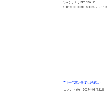
てみましょう http://housei-
k.com/blog/composition/20738.ht
“色褪せ写真の修復”の詳細は »
| コメント (0) | 2017年08月21日