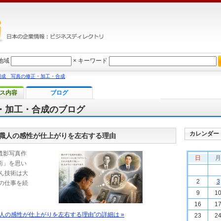
地域
×
キーワード
朋成 写真の修正・加工・合成
ス内容
ブログ
・加工・合成のブログ
カレンダー
職人の感性が仕上がりを左右する理由
遺影写真作
日
月
術」を思い
ん技術は大
2
3
の仕事を続
9
1
16
1
人の感性が仕上がりを左右する理由”の詳細は »
23
2