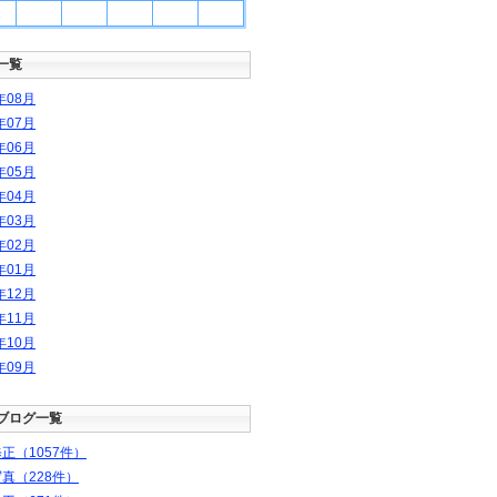
1
一覧
年
08
月
年
07
月
年
06
月
年
05
月
年
04
月
年
03
月
年
02
月
年
01
月
年
12
月
年
11
月
年
10
月
年
09
月
ブログ一覧
正（1057件）
真（228件）