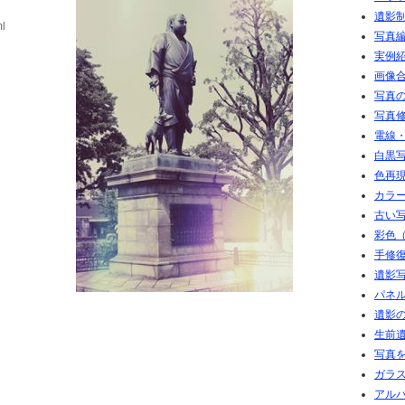
遺影
ml
写真
実例
画像
写真
写真
電線
白黒写
色再現
カラ
古い写
彩色（
手修復
遺影写
パネル
遺影の
生前
写真
ガラ
アル