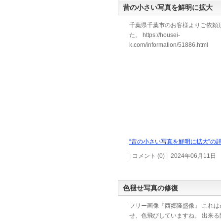
昔の小さい写真を鮮明に拡大
千葉県千葉市のお客様よりご依頼
た。 https://housei-
k.com/information/51886.html
“昔の小さい写真を鮮明に拡大”の詳
| コメント (0) | 2024年06月11日
色褪せ写真の修復
フリー画像『西郷隆盛像』 これは
せ、色飛びしていますね。 出来る