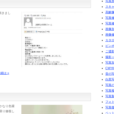
写真加
スキ
高解像
頂きまし
写真修
写真修
画像加
画像修
カタ
ピン
ご遺
撮影
写真加
CMY
細は »
昔の
白黒
写真の
写真複
写真
フォト
かなり色褪
写真
限り修復し
ペッ