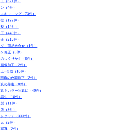
工（671件）
ャン（4件）
スキャニング（73件）
復（192件）
整（14件）
工（440件）
正（215件）
ログ 商品色合せ（1件）
ボケ修正（3件）
影のつくりかえ（8件）
＋画像加工（2件）
工+合成（10件）
K画像の色調修正（2件）
写真の修復（8件）
写真をカラー写真に（40件）
再生（10件）
製（11件）
製版（8件）
レタッチ（333件）
復元（2件）
ト写真（2件）