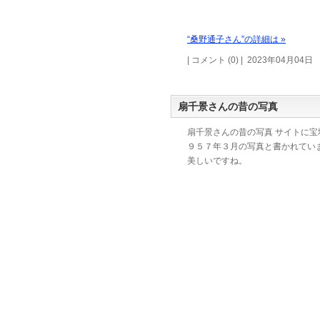
“桑野通子さん”の詳細は »
| コメント (0) | 2023年04月04日
扇千景さんの昔の写真
扇千景さんの昔の写真 サイトに宝
９５７年３月の写真と書かれていま
美しいですね。