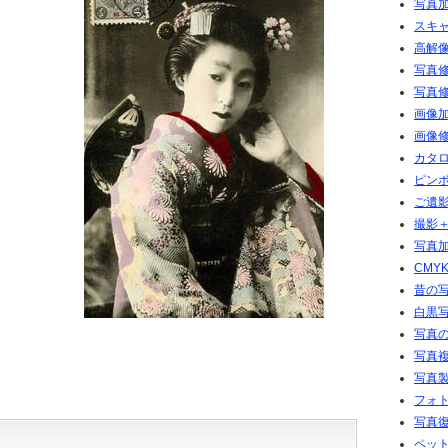
写真加
スキ
高解像
写真修
写真修
画像加
画像修
カタ
ピン
ご遺
撮影
写真加
CMY
昔の
白黒
写真の
写真複
写真
フォト
写真
ペッ