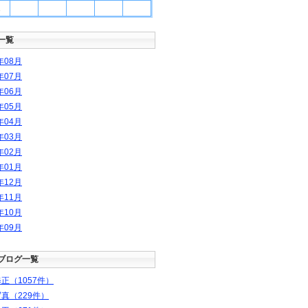
1
一覧
年
08
月
年
07
月
年
06
月
年
05
月
年
04
月
年
03
月
年
02
月
年
01
月
年
12
月
年
11
月
年
10
月
年
09
月
ブログ一覧
正（1057件）
真（229件）