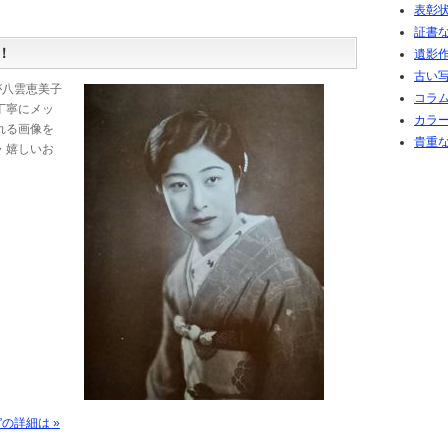
表彰
証書
！
遺影
古い
方が八雲恵美子
コラム
丁寧にメッ
カラ
れる画像を
貴重
・嬉しいお
の詳細は »