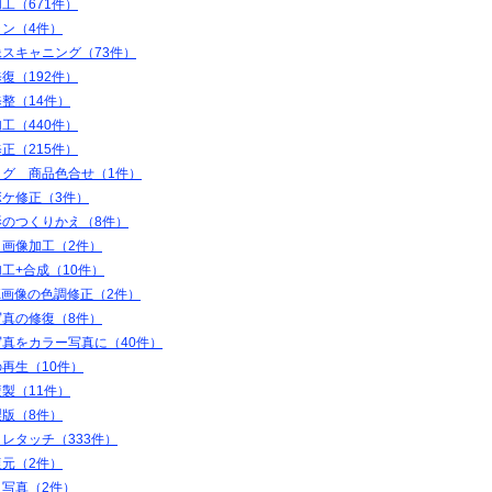
工（671件）
ャン（4件）
スキャニング（73件）
復（192件）
整（14件）
工（440件）
正（215件）
ログ 商品色合せ（1件）
ボケ修正（3件）
影のつくりかえ（8件）
＋画像加工（2件）
工+合成（10件）
K画像の色調修正（2件）
写真の修復（8件）
写真をカラー写真に（40件）
再生（10件）
製（11件）
製版（8件）
レタッチ（333件）
復元（2件）
ト写真（2件）