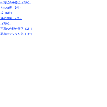
状や賞状の手修復（2件）
などの修復（1件）
作成（5件）
写真の修復（2件）
（3件）
ー写真の色褪せ修正（1件）
な写真のデジタル化（1件）