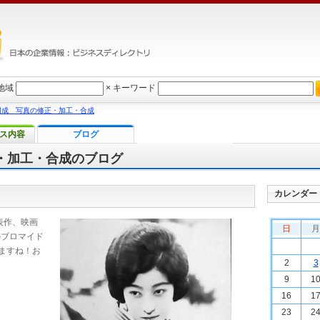
地域
×
キーワード
朋成 写真の修正・加工・合成
ス内容
ブログ
・加工・合成のブログ
カレンダー
表作、映画
日
月
のブロマイド
ますね！お
2
3
9
1
16
1
23
2