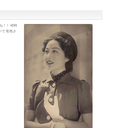
ね！！ 何時
で 彩色さ