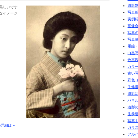
遺影
美しいです
写真
なイメージ
実例
画像
写真
写真
電線
白黒写
色再現
カラ
古い写
彩色（
手修復
遺影写
パネル
遺影の
生前
写真
詳細は »
ガラ
アル