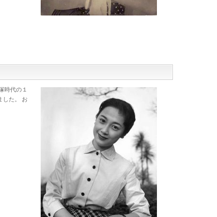
塚時代の１
した。 お