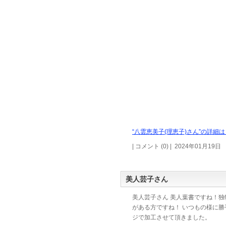
“八雲恵美子(理恵子)さん”の詳細は 
| コメント (0) | 2024年01月19日
美人芸子さん
美人芸子さん 美人葉書ですね！独
がある方ですね！ いつもの様に勝
ジで加工させて頂きました。