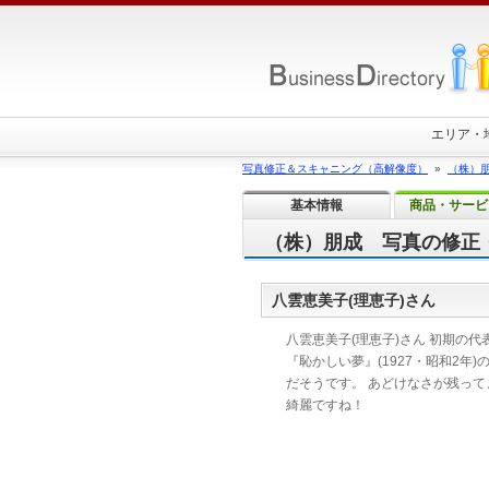
エリア・
写真修正＆スキャニング（高解像度）
»
（株）
基本情報
商品・サービ
（株）朋成 写真の修正
八雲恵美子(理恵子)さん
八雲恵美子(理恵子)さん 初期の代
『恥かしい夢』(1927・昭和2年)
だそうです。 あどけなさが残って
綺麗ですね！