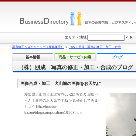
エリア・地域
×
キー
写真修正＆スキャニング（高解像度）
»
（株）朋成 写真の修正・加工・合成
基本情報
商品・サービス内容
ブログ
（株）朋成 写真の修正・加工・合成のブログ
画像合成・加工 犬山城の画像をお天気に
愛知県犬山市犬山北古券65-2にある犬山城 う
～ん！最悪のお天気ですね 写真修正してみま
しょう http://housei-
k.com/blog/composition/19568.html