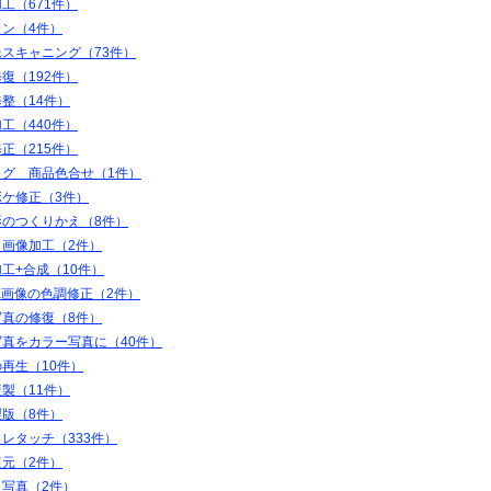
工（671件）
ャン（4件）
スキャニング（73件）
復（192件）
整（14件）
工（440件）
正（215件）
ログ 商品色合せ（1件）
ボケ修正（3件）
影のつくりかえ（8件）
＋画像加工（2件）
工+合成（10件）
K画像の色調修正（2件）
写真の修復（8件）
写真をカラー写真に（40件）
再生（10件）
製（11件）
製版（8件）
レタッチ（333件）
復元（2件）
ト写真（2件）