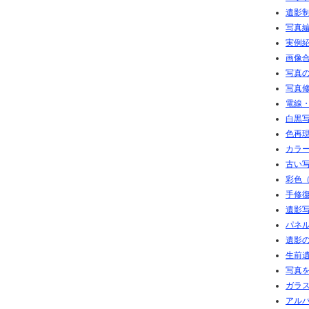
遺影
写真
実例
画像
写真
写真
電線
白黒写
色再現
カラ
古い写
彩色（
手修復
遺影写
パネル
遺影の
生前
写真
ガラ
アル