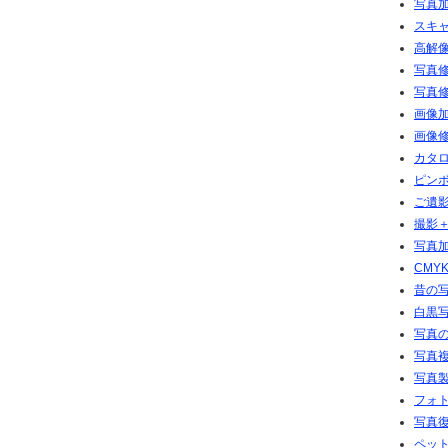
写真加
スキ
高解像
写真修
写真修
画像加
画像修
カタ
ピン
ご遺
撮影
写真加
CMY
昔の
白黒
写真の
写真複
写真
フォト
写真
ペッ