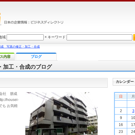
地域
×
キーワード
朋成 写真の修正・加工・合成
ス内容
ブログ
・加工・合成のブログ
カレンダー
会社 朋成
日
月
://housei-
らでも お気軽
2
3
9
1
16
1
23
2