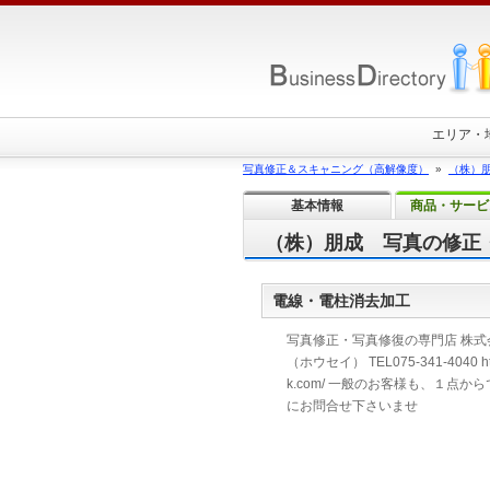
エリア・
写真修正＆スキャニング（高解像度）
»
（株）
基本情報
商品・サービ
（株）朋成 写真の修正
電線・電柱消去加工
写真修正・写真修復の専門店 株式
（ホウセイ） TEL075-341-4040 http
k.com/ 一般のお客様も、１点か
にお問合せ下さいませ