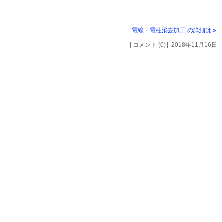
“電線・電柱消去加工”の詳細は »
| コメント (0) | 2018年11月16日