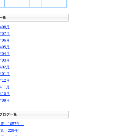
1
一覧
年
08
月
年
07
月
年
06
月
年
05
月
年
04
月
年
03
月
年
02
月
年
01
月
年
12
月
年
11
月
年
10
月
年
09
月
ブログ一覧
正（1057件）
真（229件）