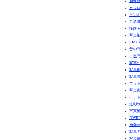
画像修
カタ
ピン
ご遺
撮影
写真加
CMY
昔の
白黒
写真の
写真複
写真
フォト
写真
ペッ
遺影
写真
実例
画像
写真
写真