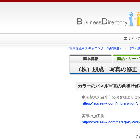
エリア・
写真修正＆スキャニング（高解像度）
»
（株）
基本情報
商品・サービ
（株）朋成 写真の修正
カラーのパネル写真の色褪せ修
東京都東久留米市のお客様よりご
https://housei-k.com/information/
実際の加工例
https://housei-k.com/category/wor
こ