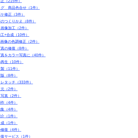
正（215件）
ログ 商品色合せ（1件）
ボケ修正（3件）
影のつくりかえ（8件）
＋画像加工（2件）
工+合成（10件）
K画像の色調修正（2件）
写真の修復（8件）
写真をカラー写真に（40件）
再生（10件）
製（11件）
製版（8件）
レタッチ（333件）
復元（2件）
ト写真（2件）
制作（4件）
編集（4件）
紹介（1件）
合成（1件）
の修復（4件）
修復サービス（1件）