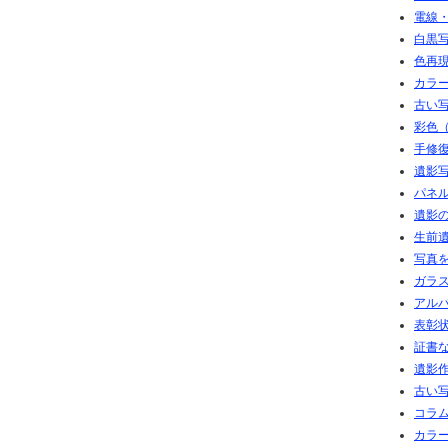
電線
白黒写
色再現
カラ
古い写
彩色（
手修復
遺影写
パネル
遺影の
生前
写真
ガラ
アル
表彰
証書
遺影
古い
コラム
カラ