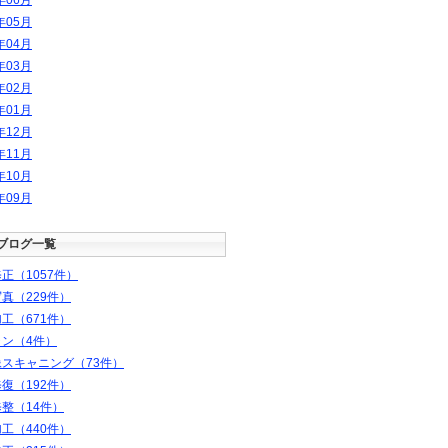
年
06
月
年
05
月
年
04
月
年
03
月
年
02
月
年
01
月
年
12
月
年
11
月
年
10
月
年
09
月
ブログ一覧
正（1057件）
真（229件）
工（671件）
ャン（4件）
スキャニング（73件）
復（192件）
整（14件）
工（440件）