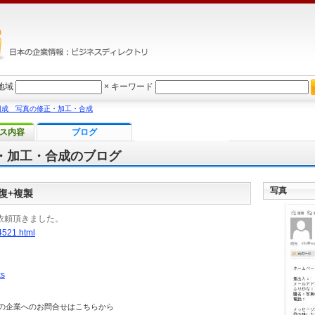
地域
×
キーワード
朋成 写真の修正・加工・合成
ス内容
ブログ
・加工・合成のブログ
写真
復+複製
依頼頂きました。
54521.html
ks
の企業へのお問合せはこちらから