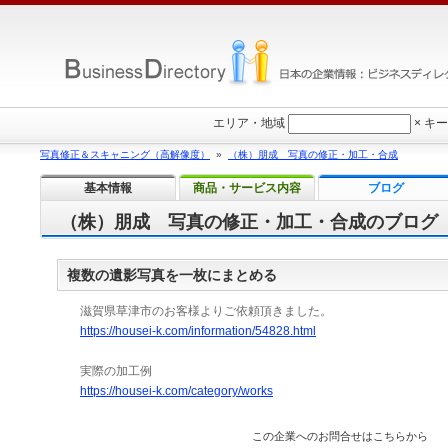
エリア・地域
×
キー
写真修正＆スキャニング（高解像度）
»
（株）朋成 写真の修正・加工・合成
基本情報
商品・サービス内容
ブログ
（株）朋成 写真の修正・加工・合成のブログ
複数の遺影写真を一枚にまとめる
滋賀県草津市のお客様よりご依頼頂きました。
https://housei-k.com/information/54828.html
実際の加工例
https://housei-k.com/category/works
この企業へのお問合せはこちらから